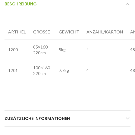
BESCHREIBUNG
ARTIKEL
GRÖSSE
GEWICHT
ANZAHL/KARTON
A
85×160-
1200
5kg
4
48
220cm
100×160-
1201
7.7kg
4
48
220cm
ZUSÄTZLICHE INFORMATIONEN