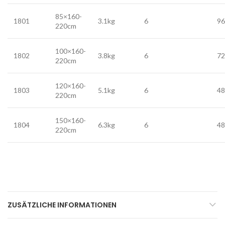
85×160-
1801
3.1kg
6
96
220cm
100×160-
1802
3.8kg
6
72
220cm
120×160-
1803
5.1kg
6
48
220cm
150×160-
1804
6.3kg
6
48
220cm
ZUSÄTZLICHE INFORMATIONEN