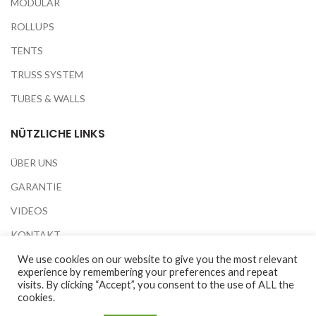
MODULAR
ROLLUPS
TENTS
TRUSS SYSTEM
TUBES & WALLS
NÜTZLICHE LINKS
ÜBER UNS
GARANTIE
VIDEOS
KONTAKT
AUSSTELLUNGEN
We use cookies on our website to give you the most relevant
experience by remembering your preferences and repeat
PRIVACY POLICY
visits. By clicking “Accept”, you consent to the use of ALL the
cookies.